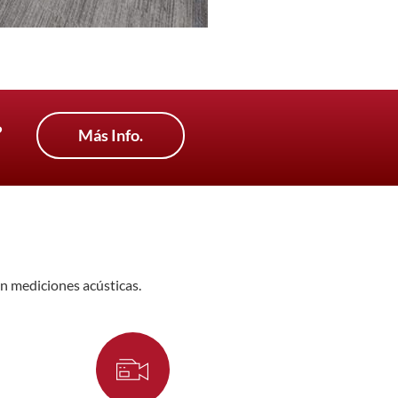
?
Más Info.
en mediciones acústicas.