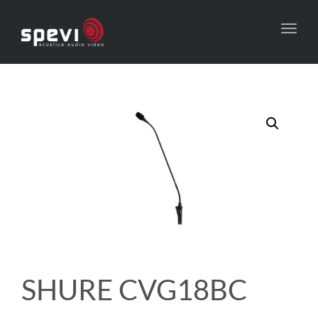
Toggl
navig
SHURE CVG18BC