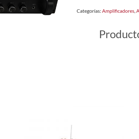
Categorías:
Amplificadores
,
A
Product