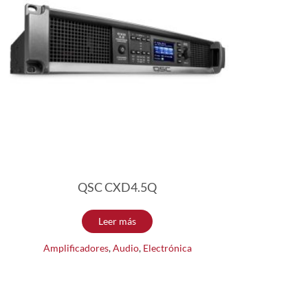
QSC CXD4.5Q
Leer más
Amplificadores
,
Audio
,
Electrónica