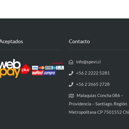
Aceptados
Contacto
info@spevi.cl
+56 2 2222 5281
+56 2 2665 2728
Malaquías Concha 086 –
Providencia – Santiago. Región
Metropolitana CP 7501552 Chi