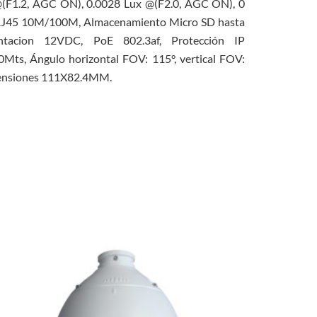
(F1.2, AGC ON), 0.0028 Lux @(F2.0, AGC ON), 0
ed RJ45 10M/100M, Almacenamiento Micro SD hasta
tacion 12VDC, PoE 802.3af, Protección IP
30Mts, Ángulo horizontal FOV: 115°, vertical FOV:
imensiones 111X82.4MM.